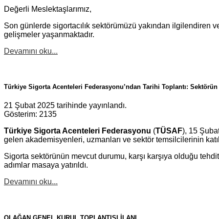
Değerli Meslektaşlarımız,
Son günlerde sigortacılık sektörümüzü yakından ilgilendiren
gelişmeler yaşanmaktadır.
Devamını oku...
Türkiye Sigorta Acenteleri Federasyonu’ndan Tarihi Toplantı: Sektörün
21 Şubat 2025 tarihinde yayınlandı.
Gösterim: 2135
Türkiye Sigorta Acenteleri Federasyonu
(
TÜSAF
), 15 Şuba
gelen akademisyenleri, uzmanları ve sektör temsilcilerinin katılı
Sigorta sektörünün mevcut durumu, karşı karşıya olduğu tehdit
adımlar masaya yatırıldı.
Devamını oku...
OLAĞAN GENEL KURUL TOPLANTISI İLANI