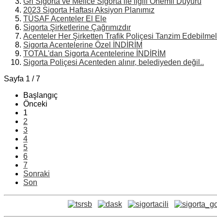
Gri Sigorta ve Mellce Sigorta ile ilgili Önemli Duyuru
2023 Sigorta Haftası Aksiyon Planımız
TÜSAF Acenteler El Ele
Sigorta Şirketlerine Çağrımızdır
Acenteler Her Şirketten Trafik Poliçesi Tanzim Edebilmel
Sigorta Acentelerine Özel İNDİRİM
TOTAL'dan Sigorta Acentelerine İNDİRİM
Sigorta Poliçesi Acenteden alınır, belediyeden değil..
Sayfa 1 / 7
Başlangıç
Önceki
1
2
3
4
5
6
7
Sonraki
Son