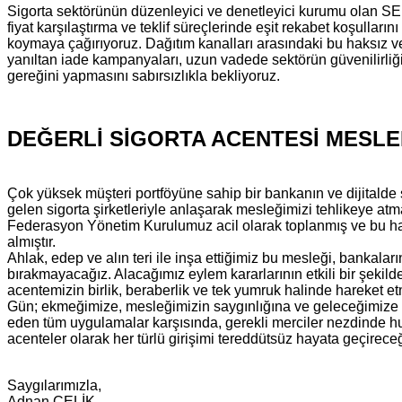
Sigorta sektörünün düzenleyici ve denetleyici kurumu olan SE
fiyat karşılaştırma ve teklif süreçlerinde eşit rekabet koşulları
koymaya çağırıyoruz. Dağıtım kanalları arasındaki bu haksız ve ad
yanıltan iade kampanyaları, uzun vadede sektörün güvenilirliğ
gereğini yapmasını sabırsızlıkla bekliyoruz.
DEĞERLİ SİGORTA ACENTESİ MESLE
Çok yüksek müşteri portföyüne sahip bir bankanın ve dijitalde s
gelen sigorta şirketleriyle anlaşarak mesleğimizi tehlikeye at
Federasyon Yönetim Kurulumuz acil olarak toplanmış ve bu haks
almıştır.
Ahlak, edep ve alın teri ile inşa ettiğimiz bu mesleği, bankaların
bırakmayacağız. Alacağımız eylem kararlarının etkili bir şekilde
acentemizin birlik, beraberlik ve tek yumruk halinde hareket e
Gün; ekmeğimize, mesleğimizin saygınlığına ve geleceğimize
eden tüm uygulamalar karşısında, gerekli merciler nezdinde hu
acenteler olarak her türlü girişimi tereddütsüz hayata geçirec
Saygılarımızla,
Adnan ÇELİK