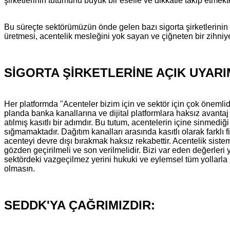
şirketlerinin tutumunu büyük bir esefle ve dikkatle takip etmekt
Bu süreçte sektörümüzün önde gelen bazı sigorta şirketlerini
üretmesi, acentelik mesleğini yok sayan ve çiğneten bir zihniy
SİGORTA ŞİRKETLERİNE AÇIK UYARI
Her platformda "Acenteler bizim için ve sektör için çok önemlid
planda banka kanallarına ve dijital platformlara haksız avanta
atılmış kasıtlı bir adımdır. Bu tutum, acentelerin içine sinmediği
sığmamaktadır. Dağıtım kanalları arasında kasıtlı olarak farklı
acenteyi devre dışı bırakmak haksız rekabettir. Acentelik siste
gözden geçirilmeli ve son verilmelidir. Bizi var eden değerleri
sektördeki vazgeçilmez yerini hukuki ve eylemsel tüm yollarla
olmasın.
SEDDK'YA ÇAĞRIMIZDIR: