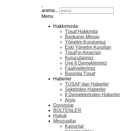
.
arama...
Menu
Hakkımızda
Tüsaf Hakkında
Başkanın Mesajı
Yönetim Kurulumuz
Eski Yönetim Kurulları
Tüsaf’ın Amaçları
Kurucularımız
Üye İl Derneklerimiz
Faaliyetlerimiz
Basında Tüsaf
Haberler
TÜSAF'dan Haberler
Sektörden Haberler
İl Derneklerinden Haberler
Arşiv
Duyurular
BÜLTENLER
Hukuk
Mevzuatlar
Kanunlar