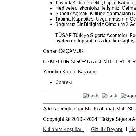
Tüvtürk Kabinleri Gitti, Dijital Kabi
Hediyeler, İskontolar ile İşimizi Çalm
Şubelik Açmak, Kulübe Yapmaktan Da
Taşıma Kapasitesi Uygulamasının Gel
Bağımsız Bir Birliğimiz Olmalı mı? G
TÜSAF Türkiye Sigorta Acenteleri F
üyeleri de toplantımıza katılım sağlaya
Canan ÖZÇAMUR
ESKİŞEHİR SİGORTA ACENTELERİ DE
Yönetim Kurulu Başkanı
Sonraki
Adres: Dumlupınar Blv. Kızılırmak Mah. 3
Copyright @ 2010 - 2024 Türkiye Sigorta A
Kullanım Koşulları
I
Gizlilik Beyanı
I
İle