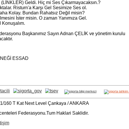
nler (LİNKLER) Geldi. Hiç mi Ses Çıkarmayacaksın.?
aktalar. Risturn'a Karşı Gel Sesimize Ses ol.
ha Kolay. Bundan Rahatsız Değil misin?
mesini İster misin. O zaman Yanımıza Gel.
el Konuşalım.
ederasyonu Başkanımız Sayın Adnan ÇELİK ve yönetim kurulu
caktır.
RNEĞİ ESSAD
C-1/160 T Kat Next Level Çankaya / ANKARA
centeleri Federasyonu.Tum Haklari Saklidir.
tişim